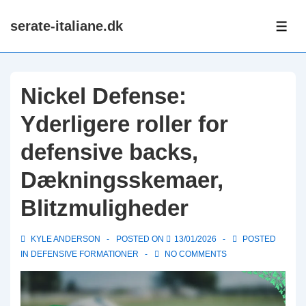
↓
serate-italiane.dk
Skip
ME
to
Main
Content
Nickel Defense:
Yderligere roller for
defensive backs,
Dækningsskemaer,
Blitzmuligheder
KYLE ANDERSON
POSTED ON
13/01/2026
POSTED
IN
DEFENSIVE FORMATIONER
NO COMMENTS