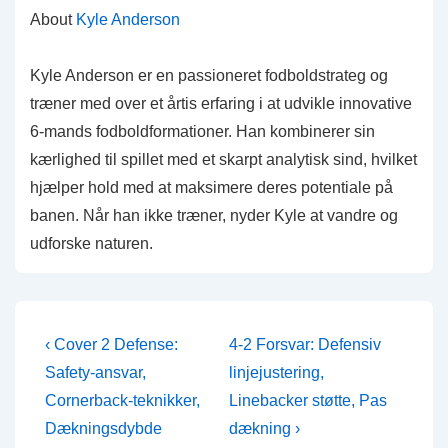
About
Kyle Anderson
Kyle Anderson er en passioneret fodboldstrateg og
træner med over et årtis erfaring i at udvikle innovative
6-mands fodboldformationer. Han kombinerer sin
kærlighed til spillet med et skarpt analytisk sind, hvilket
hjælper hold med at maksimere deres potentiale på
banen. Når han ikke træner, nyder Kyle at vandre og
udforske naturen.
Post
Previous
Next
‹ Cover 2 Defense:
4-2 Forsvar: Defensiv
Post
Post
navigation
Safety-ansvar,
linjejustering,
is
is
Cornerback-teknikker,
Linebacker støtte, Pas
Dækningsdybde
dækning ›