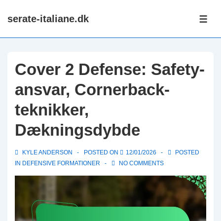
↓
serate-italiane.dk
Skip
ME
to
Main
Content
Cover 2 Defense: Safety-
ansvar, Cornerback-
teknikker,
Dækningsdybde
KYLE ANDERSON
POSTED ON
12/01/2026
POSTED
IN
DEFENSIVE FORMATIONER
NO COMMENTS