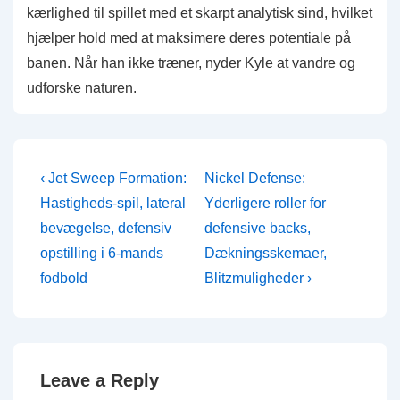
kærlighed til spillet med et skarpt analytisk sind, hvilket
hjælper hold med at maksimere deres potentiale på
banen. Når han ikke træner, nyder Kyle at vandre og
udforske naturen.
Post
Previous
Next
‹ Jet Sweep Formation:
Nickel Defense:
Post
Post
navigation
Hastigheds-spil, lateral
Yderligere roller for
is
is
bevægelse, defensiv
defensive backs,
opstilling i 6-mands
Dækningsskemaer,
fodbold
Blitzmuligheder ›
Leave a Reply