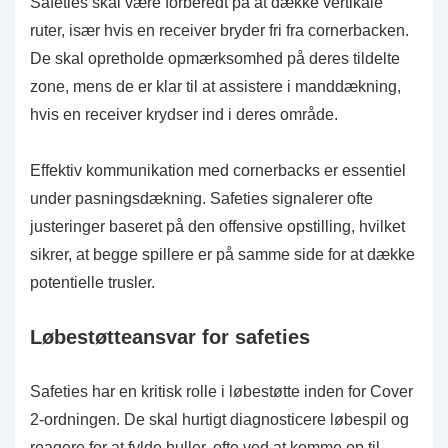
Safeties skal være forberedt på at dække vertikale
ruter, især hvis en receiver bryder fri fra cornerbacken.
De skal opretholde opmærksomhed på deres tildelte
zone, mens de er klar til at assistere i manddækning,
hvis en receiver krydser ind i deres område.
Effektiv kommunikation med cornerbacks er essentiel
under pasningsdækning. Safeties signalerer ofte
justeringer baseret på den offensive opstilling, hvilket
sikrer, at begge spillere er på samme side for at dække
potentielle trusler.
Løbestøtteansvar for safeties
Safeties har en kritisk rolle i løbestøtte inden for Cover
2-ordningen. De skal hurtigt diagnosticere løbespil og
reagere for at fylde huller, ofte ved at komme op til