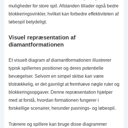
muligheder for store spil. Afstanden tillader også bedre
blokkeringsvinkler, hvilket kan forbedre effektiviteten af
løbespil betydeligt.
Visuel repræsentation af
diamantformationen
Et visuelt diagram af diamantformationen illustrerer
typisk spillernes positioner og deres potentielle
bevægelser. Selvom en simpel skitse kan være
tilstrækkelig, er det gavnligt at fremhæve nøgle ruter og
blokkeringsopgaver. Denne repræsentation hjælper
med at forstå, hvordan formationen fungerer i
forskellige scenarier, herunder pasnings- og løbespil.
Trænere og spillere kan bruge disse diagrammer