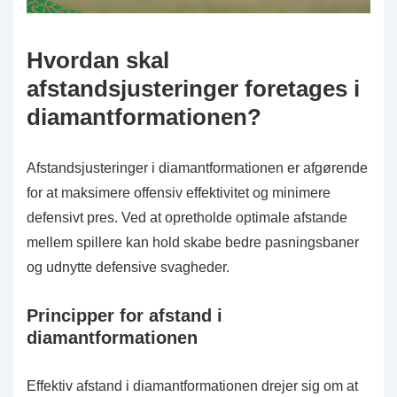
Hvordan skal
afstandsjusteringer foretages i
diamantformationen?
Afstandsjusteringer i diamantformationen er afgørende
for at maksimere offensiv effektivitet og minimere
defensivt pres. Ved at opretholde optimale afstande
mellem spillere kan hold skabe bedre pasningsbaner
og udnytte defensive svagheder.
Principper for afstand i
diamantformationen
Effektiv afstand i diamantformationen drejer sig om at