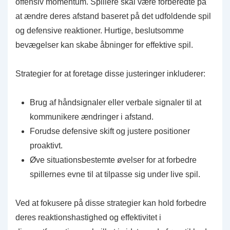
offensiv momentum. Spillere skal være forberedte på
at ændre deres afstand baseret på det udfoldende spil
og defensive reaktioner. Hurtige, beslutsomme
bevægelser kan skabe åbninger for effektive spil.
Strategier for at foretage disse justeringer inkluderer:
Brug af håndsignaler eller verbale signaler til at
kommunikere ændringer i afstand.
Forudse defensive skift og justere positioner
proaktivt.
Øve situationsbestemte øvelser for at forbedre
spillernes evne til at tilpasse sig under live spil.
Ved at fokusere på disse strategier kan hold forbedre
deres reaktionshastighed og effektivitet i