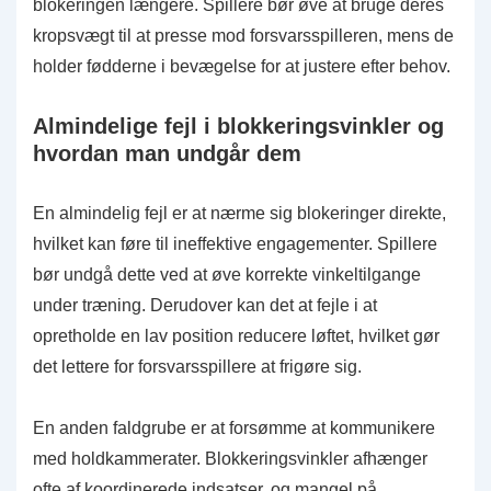
blokeringen længere. Spillere bør øve at bruge deres
kropsvægt til at presse mod forsvarsspilleren, mens de
holder fødderne i bevægelse for at justere efter behov.
Almindelige fejl i blokkeringsvinkler og
hvordan man undgår dem
En almindelig fejl er at nærme sig blokeringer direkte,
hvilket kan føre til ineffektive engagementer. Spillere
bør undgå dette ved at øve korrekte vinkeltilgange
under træning. Derudover kan det at fejle i at
opretholde en lav position reducere løftet, hvilket gør
det lettere for forsvarsspillere at frigøre sig.
En anden faldgrube er at forsømme at kommunikere
med holdkammerater. Blokkeringsvinkler afhænger
ofte af koordinerede indsatser, og mangel på