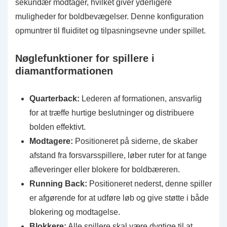
sekundær modtager, hvilket giver yderligere
muligheder for boldbevægelser. Denne konfiguration
opmuntrer til fluiditet og tilpasningsevne under spillet.
Nøglefunktioner for spillere i
diamantformationen
Quarterback:
Lederen af formationen, ansvarlig
for at træffe hurtige beslutninger og distribuere
bolden effektivt.
Modtagere:
Positioneret på siderne, de skaber
afstand fra forsvarsspillere, løber ruter for at fange
afleveringer eller blokere for boldbæreren.
Running Back:
Positioneret nederst, denne spiller
er afgørende for at udføre løb og give støtte i både
blokering og modtagelse.
Blokkere:
Alle spillere skal være dygtige til at