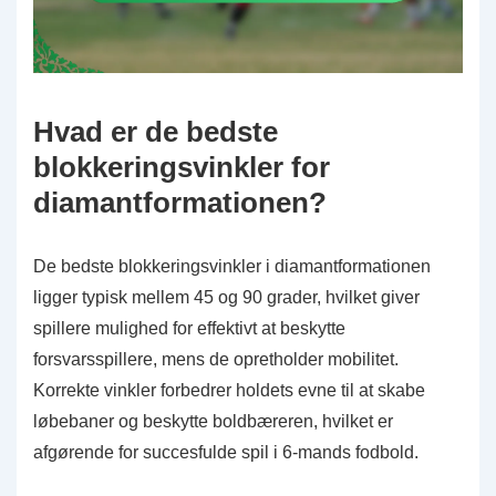
Hvad er de bedste
blokkeringsvinkler for
diamantformationen?
De bedste blokkeringsvinkler i diamantformationen
ligger typisk mellem 45 og 90 grader, hvilket giver
spillere mulighed for effektivt at beskytte
forsvarsspillere, mens de opretholder mobilitet.
Korrekte vinkler forbedrer holdets evne til at skabe
løbebaner og beskytte boldbæreren, hvilket er
afgørende for succesfulde spil i 6-mands fodbold.