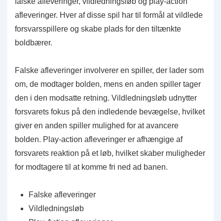
falske afleveringer, vildledningsløb og play-action
afleveringer. Hver af disse spil har til formål at vildlede
forsvarsspillere og skabe plads for den tiltænkte
boldbærer.
Falske afleveringer involverer en spiller, der lader som
om, de modtager bolden, mens en anden spiller tager
den i den modsatte retning. Vildledningsløb udnytter
forsvarets fokus på den indledende bevægelse, hvilket
giver en anden spiller mulighed for at avancere
bolden. Play-action afleveringer er afhængige af
forsvarets reaktion på et løb, hvilket skaber muligheder
for modtagere til at komme fri ned ad banen.
Falske afleveringer
Vildledningsløb