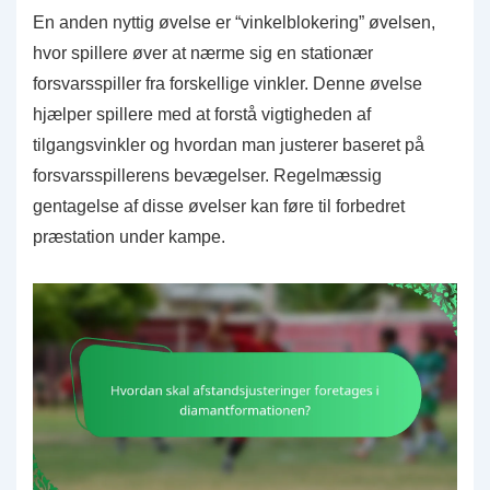
En anden nyttig øvelse er “vinkelblokering” øvelsen,
hvor spillere øver at nærme sig en stationær
forsvarsspiller fra forskellige vinkler. Denne øvelse
hjælper spillere med at forstå vigtigheden af
tilgangsvinkler og hvordan man justerer baseret på
forsvarsspillerens bevægelser. Regelmæssig
gentagelse af disse øvelser kan føre til forbedret
præstation under kampe.