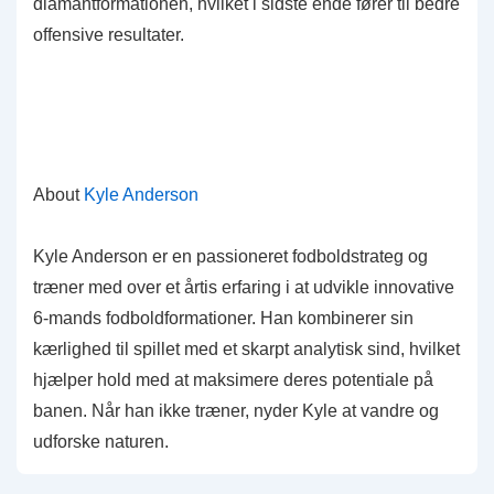
diamantformationen, hvilket i sidste ende fører til bedre
offensive resultater.
About
Kyle Anderson
Kyle Anderson er en passioneret fodboldstrateg og
træner med over et årtis erfaring i at udvikle innovative
6-mands fodboldformationer. Han kombinerer sin
kærlighed til spillet med et skarpt analytisk sind, hvilket
hjælper hold med at maksimere deres potentiale på
banen. Når han ikke træner, nyder Kyle at vandre og
udforske naturen.