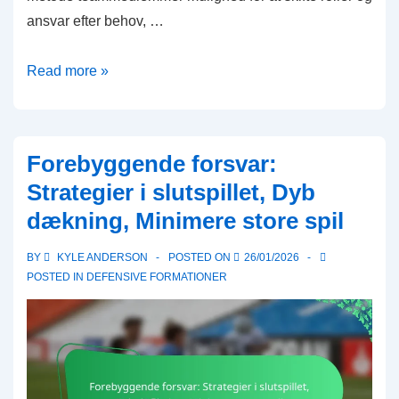
ansvar efter behov, …
Hybrid
Read more »
Forsvar:
Fleksible
roller,
Forebyggende forsvar:
Situationsstrategier,
Strategier i slutspillet, Dyb
Spiller
dækning, Minimere store spil
tilpasningsevne
BY
KYLE ANDERSON
POSTED ON
26/01/2026
POSTED IN
DEFENSIVE FORMATIONER