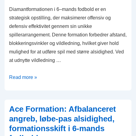
Diamantformationen i 6–mands fodbold er en
strategisk opstilling, der maksimerer offensiv og
defensiv effektivitet gennem sin unikke
spillerarrangement. Denne formation forbedrer afstand,
blokkeringsvinkler og vildledning, hvilket giver hold
mulighed for at udføre spil med større alsidighed. Ved
at udnytte vildledning …
Diamond
Read more »
Formation:
Bedrag
spiller,
Ace Formation: Afbalanceret
blokering
angreb, løbe-pas alsidighed,
af
formationsskift i 6-mands
vinkler,