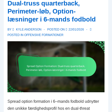
Dual-truss quarterback,
Dyb
Perimeter-løb, Option-
dækning,
læsninger i 6-mands fodbold
Minimere
store
BY
KYLE ANDERSON
POSTED ON
22/01/2026
spil
POSTED IN
OFFENSIVE FORMATIONER
Spread option formation i 6–mands fodbold udnytter
den unikke færdighedsprofil hos en dual-threat