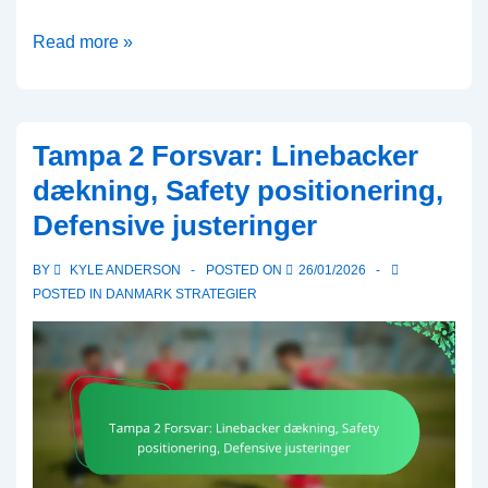
Pro
Read more »
Set
Formation:
Balanseret
Tampa 2 Forsvar: Linebacker
offensiv
dækning, Safety positionering,
angreb,
Defensive justeringer
fleksibilitet
for
BY
KYLE ANDERSON
POSTED ON
26/01/2026
tight
POSTED IN
DANMARK STRATEGIER
ends,
dybe
ruter
i
6-
mands