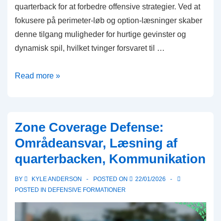
quarterback for at forbedre offensive strategier. Ved at
fokusere på perimeter-løb og option-læsninger skaber
denne tilgang muligheder for hurtige gevinster og
dynamisk spil, hvilket tvinger forsvaret til …
Spread
Read more »
Option
Formation:
Dual-
Zone Coverage Defense:
truss
Områdeansvar, Læsning af
quarterback,
quarterbacken, Kommunikation
Perimeter-
løb,
BY
KYLE ANDERSON
POSTED ON
22/01/2026
Option-
POSTED IN
DEFENSIVE FORMATIONER
læsninger
i