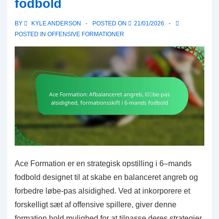
fodbold
justering
af
BY
KYLE ANDERSON
POSTED ON
21/01/2026
afstande
POSTED IN
OFFENSIVE FORMATIONER
i
6-
mands
fodbold
Ace Formation er en strategisk opstilling i 6–mands
fodbold designet til at skabe en balanceret angreb og
forbedre løbe-pas alsidighed. Ved at inkorporere et
forskelligt sæt af offensive spillere, giver denne
formation hold mulighed for at tilpasse deres strategier