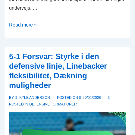
undervejs, …
Ace
Read more »
Formation:
Afbalanceret
angreb,
5-1 Forsvar: Styrke i den
løbe-
defensive linje, Linebacker
pas
fleksibilitet, Dækning
alsidighed,
muligheder
formationsskift
i
BY
KYLE ANDERSON
POSTED ON
20/01/2026
6-
POSTED IN
DEFENSIVE FORMATIONER
mands
fodbold