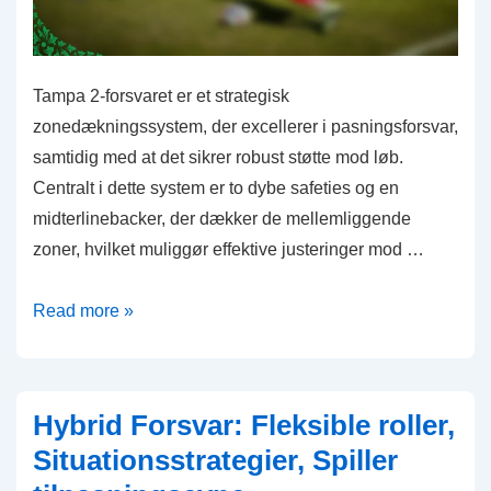
fodbold
Tampa 2-forsvaret er et strategisk
zonedækningssystem, der excellerer i pasningsforsvar,
samtidig med at det sikrer robust støtte mod løb.
Centralt i dette system er to dybe safeties og en
midterlinebacker, der dækker de mellemliggende
zoner, hvilket muliggør effektive justeringer mod …
Tampa
Read more »
2
Forsvar:
Linebacker
Hybrid Forsvar: Fleksible roller,
dækning,
Situationsstrategier, Spiller
Safety