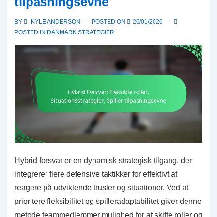
tilpasningsevne
positionering,
Defensive
BY
KYLE ANDERSON
POSTED ON
26/01/2026
justeringer
POSTED IN
DANMARK STRATEGIER
Hybrid forsvar er en dynamisk strategisk tilgang, der
integrerer flere defensive taktikker for effektivt at
reagere på udviklende trusler og situationer. Ved at
prioritere fleksibilitet og spilleradaptabilitet giver denne
metode teammedlemmer mulighed for at skifte roller og