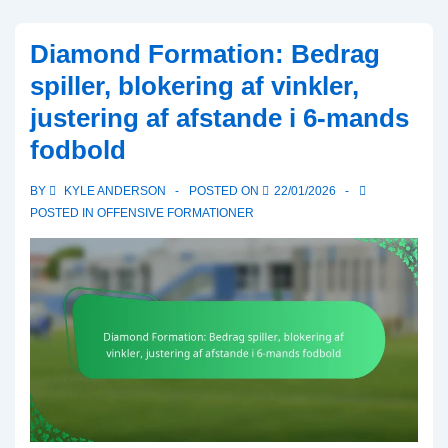
Defense:
Områdeansvar,
Diamond Formation: Bedrag
Læsning
spiller, blokering af vinkler,
af
justering af afstande i 6-mands
quarterbacken,
fodbold
Kommunikation
BY
KYLE ANDERSON
POSTED ON
22/01/2026
POSTED IN
OFFENSIVE FORMATIONER