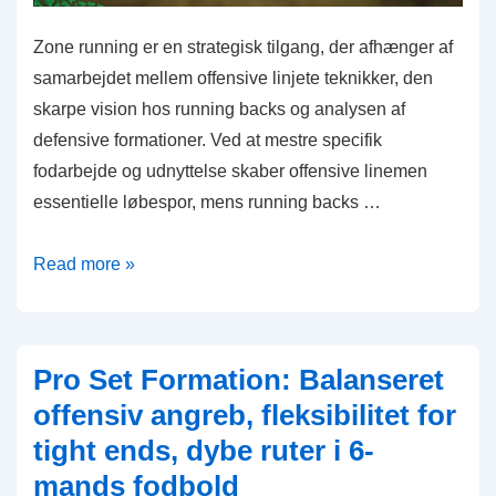
Zone running er en strategisk tilgang, der afhænger af
samarbejdet mellem offensive linjete teknikker, den
skarpe vision hos running backs og analysen af
defensive formationer. Ved at mestre specifik
fodarbejde og udnyttelse skaber offensive linemen
essentielle løbespor, mens running backs …
Zone
Read more »
Running
Strategier:
Offensiv
Pro Set Formation: Balanseret
linje
offensiv angreb, fleksibilitet for
teknikker,
tight ends, dybe ruter i 6-
Running
mands fodbold
back